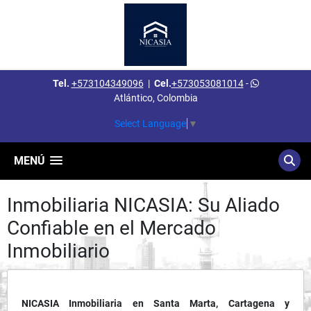
Tel.
+573104349096
|
Cel.
+573053081014
-
Atlántico, Colombia
Select Language
▼
MENÚ
Inmobiliaria NICASIA: Su Aliado
Confiable en el Mercado
Inmobiliario
NICASIA Inmobiliaria en Santa Marta, Cartagena y