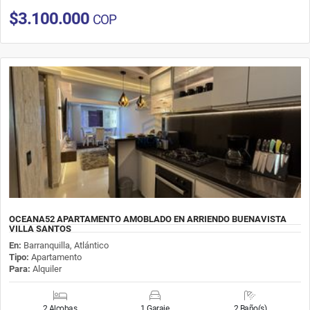
$3.100.000
COP
OCEANA52 APARTAMENTO AMOBLADO EN ARRIENDO BUENAVISTA
VILLA SANTOS
En:
Barranquilla, Atlántico
Tipo:
Apartamento
Para:
Alquiler
2 Alcobas
1 Garaje
2 Baño(s)