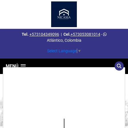
Tel.
+573104349096
|
Cel.
+573053081014
-
Atlántico, Colombia
Select Language
▼
MENÚ
Detalles del inmueble