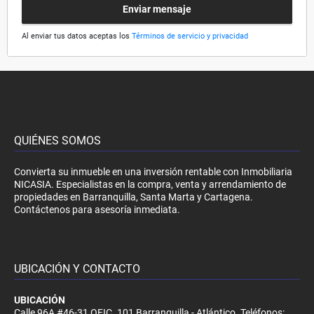
Enviar mensaje
Al enviar tus datos aceptas los
Términos de servicio y privacidad
QUIÉNES SOMOS
Convierta su inmueble en una inversión rentable con Inmobiliaria
NICASIA. Especialistas en la compra, venta y arrendamiento de
propiedades en Barranquilla, Santa Marta y Cartagena.
Contáctenos para asesoría inmediata.
UBICACIÓN Y CONTACTO
UBICACIÓN
Calle 96A #46-31 OFIC. 101 Barranquilla - Atlántico. Teléfonos: