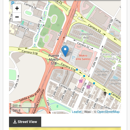
+
−
200 m
500 ft
Leaflet
| Wasi - ©
OpenStreetMap
Street View