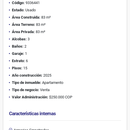
Código:
9336441
Estado:
Usado
Área Construida:
83 m²
Área Terreno:
83 m²
Área Privada:
83 m²
Alcobas:
3
Baños:
2
Garaje:
1
Estrato:
6
Pisos:
15
Año construcción:
2025
Tipo de inmueble:
Apartamento
Tipo de negocio:
Venta
Valor Administración:
$250.000 COP
Características internas