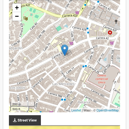
+
−
200 m
500 ft
Leaflet
| Wasi - ©
OpenStreetMap
Street View