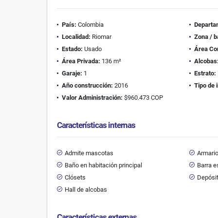
País:
Colombia
Departa
Localidad:
Riomar
Zona / b
Estado:
Usado
Área Co
Área Privada:
136 m²
Alcobas
Garaje:
1
Estrato:
Año construcción:
2016
Tipo de 
Valor Administración:
$960.473 COP
Características internas
Admite mascotas
Armari
Baño en habitación principal
Barra e
Clósets
Depósi
Hall de alcobas
Características externas