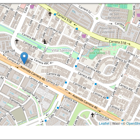
Leaflet
| Wasi - ©
OpenStr