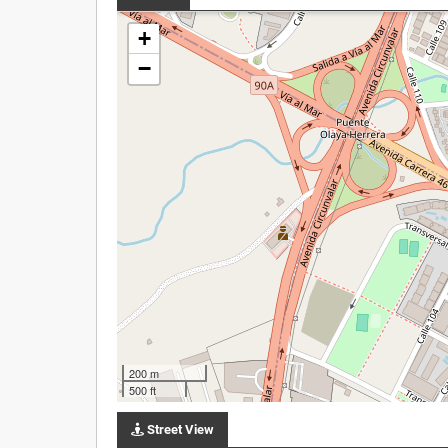
+
−
200 m
500 ft
Street View