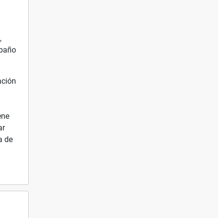
,
 baño
ación
ene
ar
a de