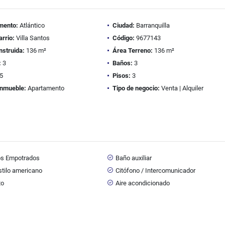
mento:
Atlántico
Ciudad:
Barranquilla
arrio:
Villa Santos
Código:
9677143
nstruida:
136 m²
Área Terreno:
136 m²
:
3
Baños:
3
5
Pisos:
3
inmueble:
Apartamento
Tipo de negocio:
Venta | Alquiler
os Empotrados
Baño auxiliar
stilo americano
Citófono / Intercomunicador
to
Aire acondicionado