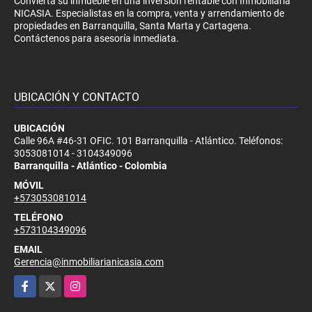
Convierta su inmueble en una inversión rentable con Inmobiliaria
NICASIA. Especialistas en la compra, venta y arrendamiento de
propiedades en Barranquilla, Santa Marta y Cartagena.
Contáctenos para asesoría inmediata.
UBICACIÓN Y CONTACTO
UBICACIÓN
Calle 96A #46-31 OFIC. 101 Barranquilla - Atlántico. Teléfonos:
3053081014 - 3104349096
Barranquilla - Atlántico - Colombia
MÓVIL
+573053081014
TELÉFONO
+573104349096
EMAIL
Gerencia@inmobiliarianicasia.com
Facebook
X
Instagram