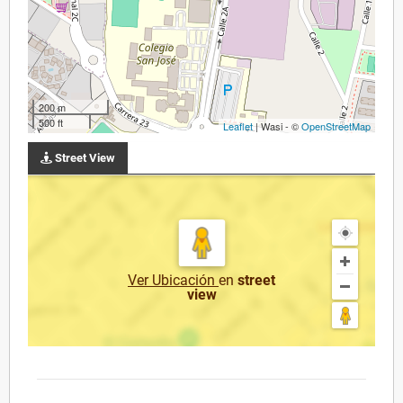
200 m
500 ft
Leaflet
| Wasi - ©
OpenStreetMap
Street View
Ver Ubicación
en
street
view