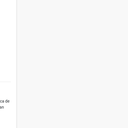
rca de
can