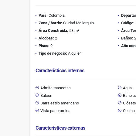
País:
Colombia
Departa
Zona / barrio:
Ciudad Mallorquin
Código:
Área Construida:
58 m²
Área Te
Alcobas:
2
Baños:
Pisos:
9
Año con
Tipo de negocio:
Alquiler
Características internas
Admite mascotas
Agua
Balcón
Baño au
Barra estilo americano
Clóset
Vista panorámica
Cocina 
Características externas