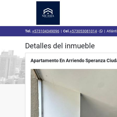
Tel.
+573104349096
|
Cel.
+573053081014
-
|
Atlánt
Detalles del inmueble
Apartamento En Arriendo Speranza Ciud