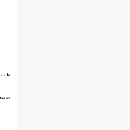
ías de
ose en