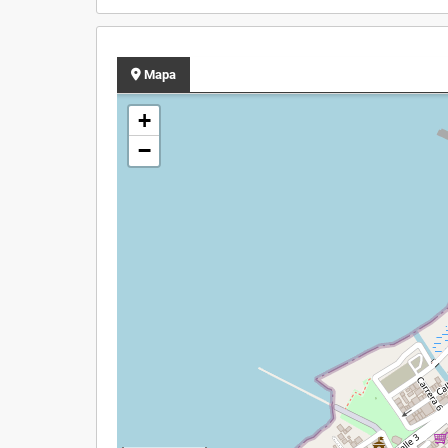
Mapa
+
−