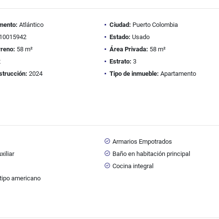
mento:
Atlántico
Ciudad:
Puerto Colombia
10015942
Estado:
Usado
rreno:
58 m²
Área Privada:
58 m²
2
Estrato:
3
strucción:
2024
Tipo de inmueble:
Apartamento
Armarios Empotrados
xiliar
Baño en habitación principal
s
Cocina integral
tipo americano