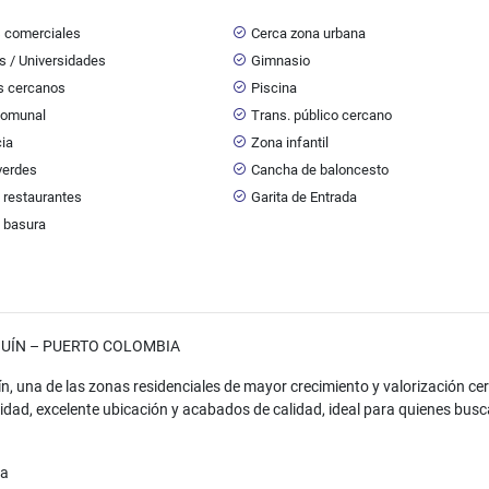
s comerciales
Cerca zona urbana
s / Universidades
Gimnasio
s cercanos
Piscina
Comunal
Trans. público cercano
cia
Zona infantil
verdes
Cancha de baloncesto
 restaurantes
Garita de Entrada
 basura
UÍN – PUERTO COLOMBIA
, una de las zonas residenciales de mayor crecimiento y valorización ce
ad, excelente ubicación y acabados de calidad, ideal para quienes bus
da